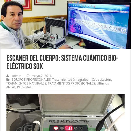
ESCANER DEL CUERPO: SISTEMA CUÁNTICO BIO-
ELÉCTRICO SQX
admin
mayo 2, 2016
EQUIPOS PROFESIONALES
,
Tratamientos Integrales – Capacitación
,
TRATAMIENTOS NATURALES
,
TRATAMIENTOS PROFESIONALES
,
Ultimos
41,193 Vistas