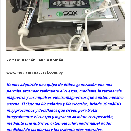
Por: Dr. Hernán Candia Román
www.medicinanatural.com.py
Hemos adquirido un equipo de última generación que nos
permite escanear realmente el cuerpo, mediante la resonancia
magnética y los impulsos electromagnéticos que emiten nuestro
cuerpo. El Sistema Biocuántico y Bioeléctrico, brinda 36 análisis
muy profundos y detallados que sirven para tratar
integralmente el cuerpo y lograr su absoluta recuperación,
mediante una nutrición ortomolecular medicinal,el poder
medicinal de las plantas y los tratamientos naturales.