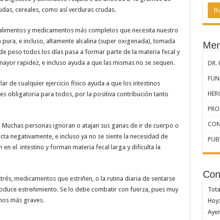
udas, cereales, como así verduras crudas.
s alimentos y medicamentos más completos que necesita nuestro
 pura, e incluso, altamente alcalina (super oxigenada), tomada
Men
 de peso todos los días pasa a formar parte de la materia fecal y
mayor rapidez, e incluso ayuda a que las mismas no se sequen.
DR.
FUND
ar de cualquier ejercicio físico ayuda a que los intestinos
HER
es obligatoria para todos, por la positiva contribución tanto
PRO
CON
:
Muchas personas ignoran o atajan sus ganas de ir de cuerpo o
acta negativamente, e incluso ya no se siente la necesidad de
PUB
en el intestino y forman materia fecal larga y dificulta la
Con
rés, medicamentos que estriñen, o la rutina diaria de sentarse
duce estreñimiento. Se lo debe combatir con fuerza, pues muy
Tota
hos más graves.
Hoy:
Ayer