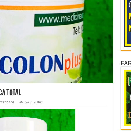
FA
CA TOTAL
tegorized
6,451 Vistas