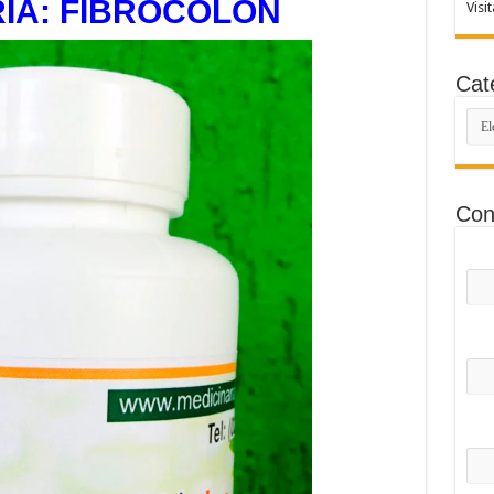
IA: FIBROCOLON
Visi
Cat
Cate
Con