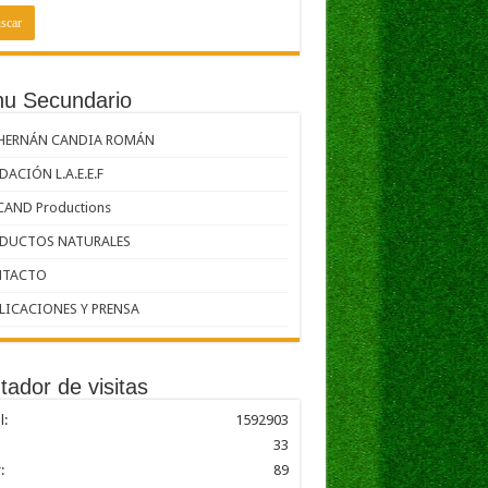
u Secundario
 HERNÁN CANDIA ROMÁN
ACIÓN L.A.E.E.F
CAND Productions
DUCTOS NATURALES
TACTO
LICACIONES Y PRENSA
tador de visitas
l:
1592903
33
:
89