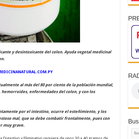
PR
ante y desintoxicante del colon. Ayuda vegetal medicinal
on.
.MEDICINANATURAL.COM.PY
RAD
tualmente al más del 80 por ciento de la población mundial,
, hemorroides, enfermedades del colon, y con los
tamente por el intestino, ocurre el esteñimiento, y los
estoso mal, que se debe combatir frontalmente, pues con
Bus
er muy grave.
 Digestivo y Eliminativo requiere de unos 30 a 40 gramos de