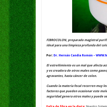
FIBROCOLON, preparado magistral purific
ideal para una limpieza profunda del col
P
or:
Dr. Hernán Candia Román – WWW
El estreñimiento es un mal que afecta ac
y es creadora de otros males como gases
agravantes, hasta cáncer de colon.
Cuando la materia fecal recorren muy len
factores que pueden ocasionar este mol
seguridad genera otros males y puede s
Falta de fibra en la dieta:
Nuestro Sistema