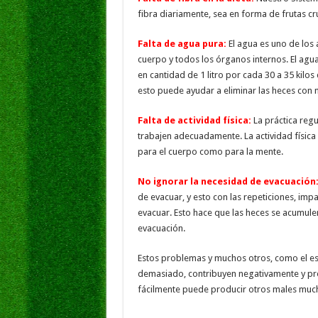
fibra diariamente, sea en forma de frutas cr
Falta de agua pura:
El agua es uno de lo
cuerpo y todos los órganos internos. El agua
en cantidad de 1 litro por cada 30 a 35 kilos
esto puede ayudar a eliminar las heces con 
Falta de actividad física:
La práctica regul
trabajen adecuadamente. La actividad física 
para el cuerpo como para la mente.
No ignorar la necesidad de evacuación
de evacuar, y esto con las repeticiones, imp
evacuar. Esto hace que las heces se acumulen 
evacuación.
Estos problemas y muchos otros, como el est
demasiado, contribuyen negativamente y pro
fácilmente puede producir otros males muc