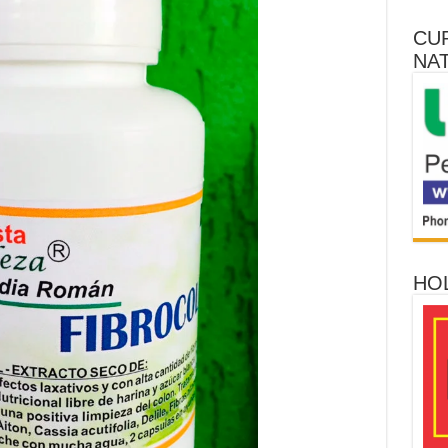
CU
NA
HO