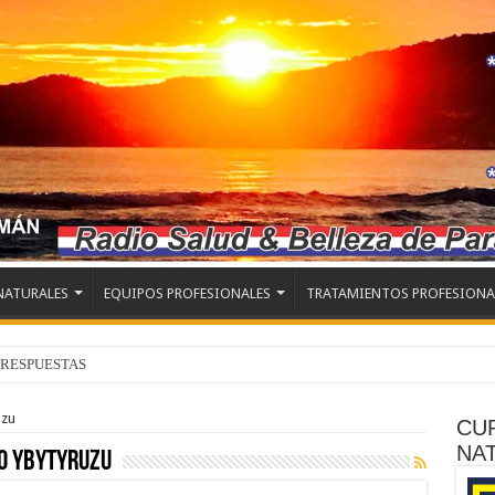
NATURALES
EQUIPOS PROFESIONALES
TRATAMIENTOS PROFESIONA
 RESPUESTAS
uzu
CU
NA
o Ybytyruzu