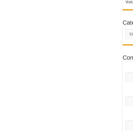
Visi
Cat
Cate
Con