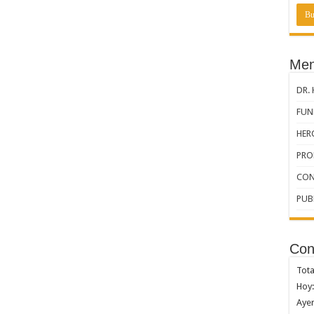
Men
DR.
FUND
HER
PRO
CON
PUB
Con
Tota
Hoy:
Ayer