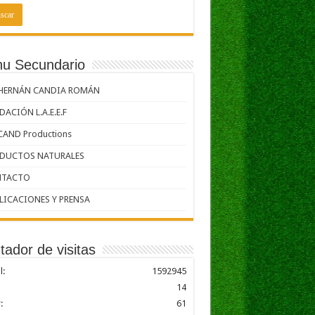
u Secundario
 HERNÁN CANDIA ROMÁN
ACIÓN L.A.E.E.F
CAND Productions
DUCTOS NATURALES
TACTO
LICACIONES Y PRENSA
tador de visitas
l:
1592945
14
:
61