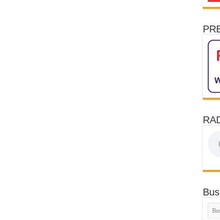
PR
RAD
Bus