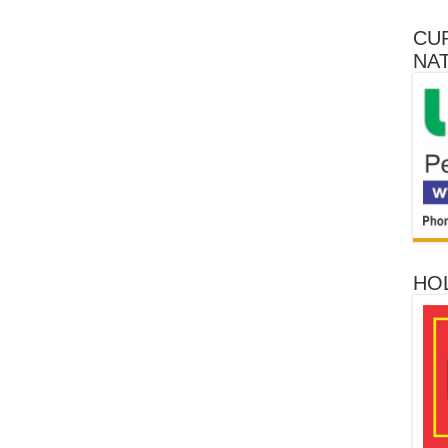
CU
NA
HO