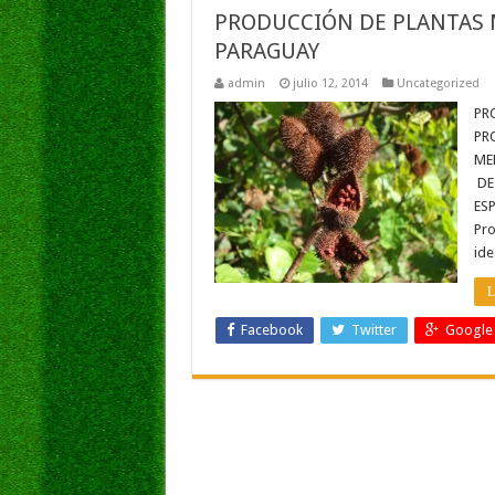
PRODUCCIÓN DE PLANTAS 
PARAGUAY
admin
julio 12, 2014
Uncategorized
PR
PR
ME
DE
ESP
Pro
ide
L
Facebook
Twitter
Google